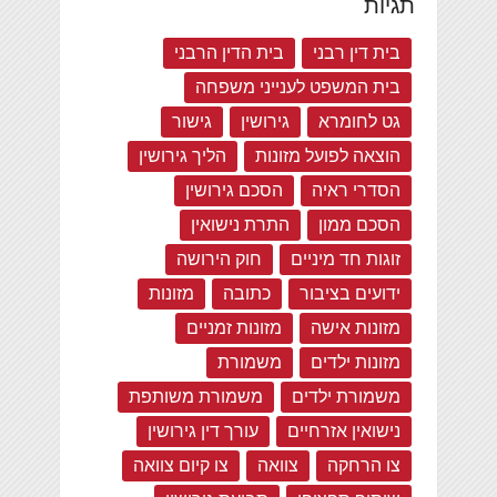
תגיות
בית דין רבני
בית הדין הרבני
בית המשפט לענייני משפחה
גט לחומרא
גירושין
גישור
הוצאה לפועל מזונות
הליך גירושין
הסדרי ראיה
הסכם גירושין
הסכם ממון
התרת נישואין
זוגות חד מיניים
חוק הירושה
ידועים בציבור
כתובה
מזונות
מזונות אישה
מזונות זמניים
מזונות ילדים
משמורת
משמורת ילדים
משמורת משותפת
נישואין אזרחיים
עורך דין גירושין
צו הרחקה
צוואה
צו קיום צוואה