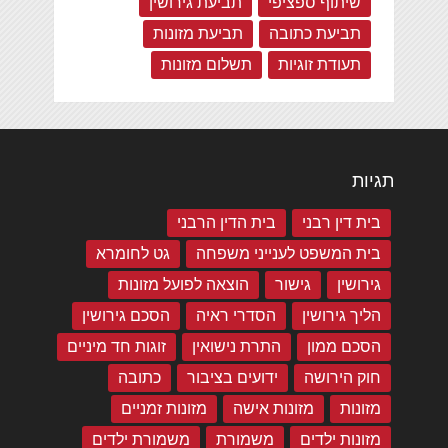
שיתוף ספציפי
תביעת גירושין
תביעת כתובה
תביעת מזונות
תעודת זוגיות
תשלום מזונות
תגיות
בית דין רבני
בית הדין הרבני
בית המשפט לענייני משפחה
גט לחומרא
גירושין
גישור
הוצאה לפועל מזונות
הליך גירושין
הסדרי ראיה
הסכם גירושין
הסכם ממון
התרת נישואין
זוגות חד מיניים
חוק הירושה
ידועים בציבור
כתובה
מזונות
מזונות אישה
מזונות זמניים
מזונות ילדים
משמורת
משמורת ילדים