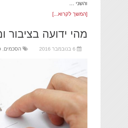
והשני …
[המשך לקרוא...]
מהי ידועה בציבור ומ
6 בנובמבר 2016
הסכמים
,
כ