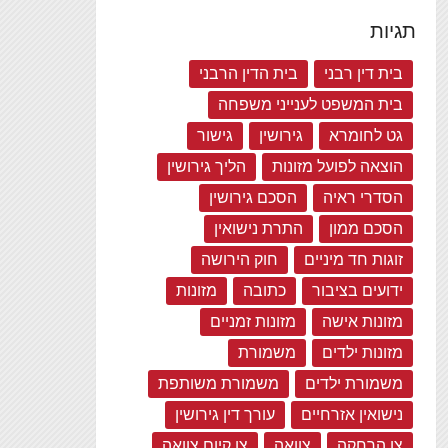
תגיות
בית דין רבני
בית הדין הרבני
בית המשפט לענייני משפחה
גט לחומרא
גירושין
גישור
הוצאה לפועל מזונות
הליך גירושין
הסדרי ראיה
הסכם גירושין
הסכם ממון
התרת נישואין
זוגות חד מיניים
חוק הירושה
ידועים בציבור
כתובה
מזונות
מזונות אישה
מזונות זמניים
מזונות ילדים
משמורת
משמורת ילדים
משמורת משותפת
נישואין אזרחיים
עורך דין גירושין
צו הרחקה
צוואה
צו קיום צוואה